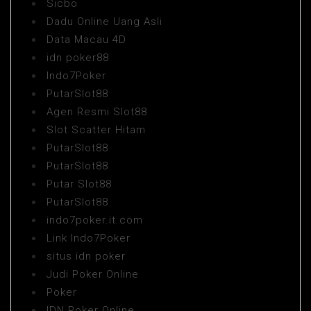
Sicbo
Dadu Online Uang Asli
Data Macau 4D
idn poker88
Indo7Poker
PutarSlot88
Agen Resmi Slot88
Slot Scatter Hitam
PutarSlot88
PutarSlot88
Putar Slot88
PutarSlot88
indo7poker.it.com
Link Indo7Poker
situs idn poker
Judi Poker Online
Poker
IDN Poker Online