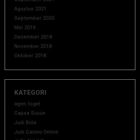
Agustus 2021
September 2020
Mei 2019
Desember 2018
November 2018
Oktober 2018
KATEGORI
agen togel
Capsa Susun
Judi Bola
Judi Casino Online