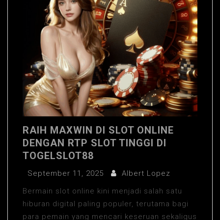
RAIH MAXWIN DI SLOT ONLINE
DENGAN RTP SLOT TINGGI DI
TOGELSLOT88
September 11, 2025
Albert Lopez
Bermain slot online kini menjadi salah satu
hiburan digital paling populer, terutama bagi
para pemain yang mencari keseruan sekaligus