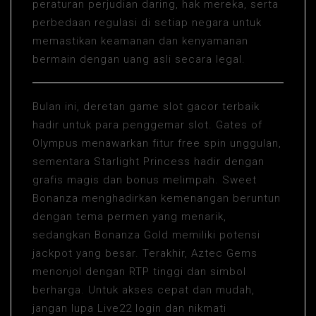
peraturan perjudian daring, hak mereka, serta
perbedaan regulasi di setiap negara untuk
memastikan keamanan dan kenyamanan
bermain dengan uang asli secara legal.
Bulan ini, deretan game slot gacor terbaik
hadir untuk para penggemar slot. Gates of
Olympus menawarkan fitur free spin unggulan,
sementara Starlight Princess hadir dengan
grafis magis dan bonus melimpah. Sweet
Bonanza menghadirkan kemenangan beruntun
dengan tema permen yang menarik,
sedangkan Bonanza Gold memiliki potensi
jackpot yang besar. Terakhir, Aztec Gems
menonjol dengan RTP tinggi dan simbol
berharga. Untuk akses cepat dan mudah,
jangan lupa
Live22 login
dan nikmati