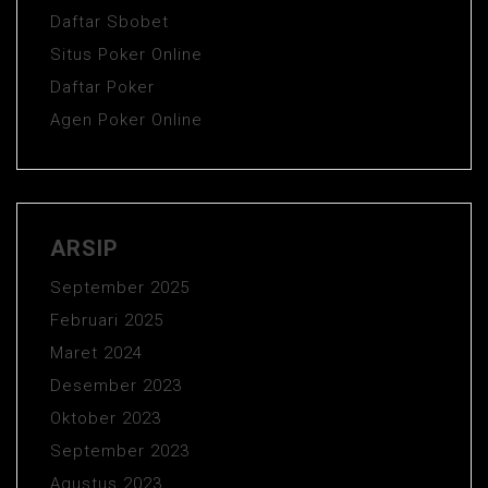
Daftar Sbobet
Situs Poker Online
Daftar Poker
Agen Poker Online
ARSIP
September 2025
Februari 2025
Maret 2024
Desember 2023
Oktober 2023
September 2023
Agustus 2023