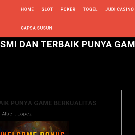
HOME
SLOT
POKER
TOGEL
JUDI CASINO
CAPSA SUSUN
ESMI DAN TERBAIK PUNYA GAM
AIK PUNYA GAME BERKUALITAS
Albert Lopez