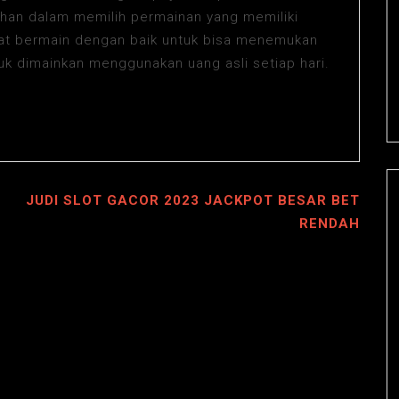
ahan dalam memilih permainan yang memiliki
apat bermain dengan baik untuk bisa menemukan
tuk dimainkan menggunakan uang asli setiap hari.
JUDI SLOT GACOR 2023 JACKPOT BESAR BET
RENDAH