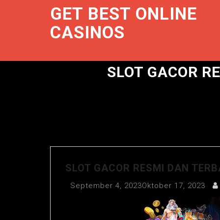
GET BEST ONLINE
CASINOS
SLOT GACOR R
SLOT GACOR RESMI DAN TERB
September 4, 2023
Oktober 17, 2023