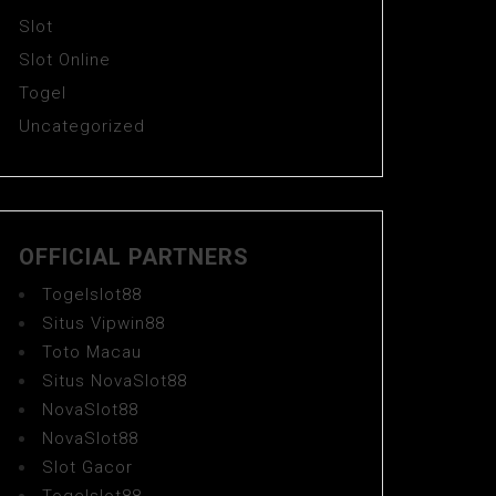
Slot
Slot Online
Togel
Uncategorized
OFFICIAL PARTNERS
Togelslot88
Situs Vipwin88
Toto Macau
Situs NovaSlot88
NovaSlot88
NovaSlot88
Slot Gacor