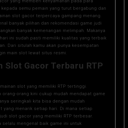
 gacor yang memberi kenyamanan pada para
m kepada semu pemain yang turut bergabung dan
mainan slot gacor terpercaya gampang menang.
enal banyak pilihan dan rekomendasi game judi
atangkan banyak kemenangan melimpah. Makanya
ari ini sudah pasti memiliki kualitas yang terbaik
an. Dari situlah kamu akan punya kesempatan
n main slot lewat situs resmi.
 Slot Gacor Terbaru RTP
mainan slot yang memiliki RTP tertinggi.
n orang-orang kini cukup mudah mendapat game
kanya seringkali kita bisa dengan mudah
 yang menarik setiap hari. Di mana setiap
di slot gacor yang memiliki RTP terbesar.
 selalu mengenal baik game ini untuk