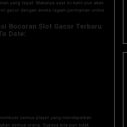
nan yang tepat. Makanya saat ini kami pun akan
lot gacor dengan aneka ragam permainan online
si Bocoran Slot Gacor Terbaru
To Date:
 membuat semua player yang mendapatkan
kan semua orang. Supaya kita pun tidak