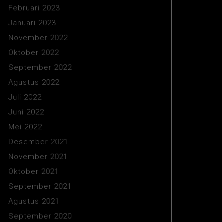
Februari 2023
Januari 2023
November 2022
Oktober 2022
September 2022
Agustus 2022
Juli 2022
Juni 2022
Mei 2022
Desember 2021
November 2021
Oktober 2021
September 2021
Agustus 2021
September 2020