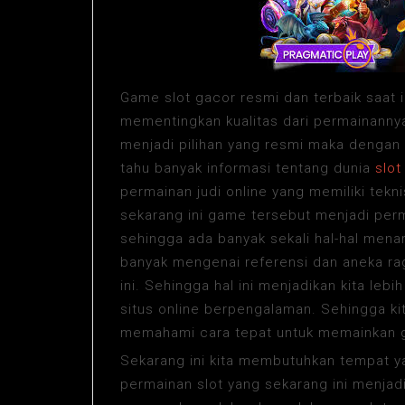
Game slot gacor resmi dan terbaik saat 
mementingkan kualitas dari permainannya
menjadi pilihan yang resmi maka dengan d
tahu banyak informasi tentang dunia
slot
permainan judi online yang memiliki tekn
sekarang ini game tersebut menjadi pe
sehingga ada banyak sekali hal-hal menar
banyak mengenai referensi dan aneka ra
ini. Sehingga hal ini menjadikan kita leb
situs online berpengalaman. Sehingga kit
memahami cara tepat untuk memainkan ga
Sekarang ini kita membutuhkan tempat 
permainan slot yang sekarang ini menjadi