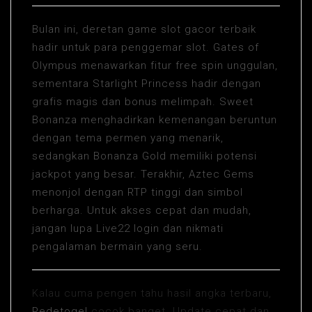
Bulan ini, deretan game slot gacor terbaik
hadir untuk para penggemar slot. Gates of
Olympus menawarkan fitur free spin unggulan,
sementara Starlight Princess hadir dengan
grafis magis dan bonus melimpah. Sweet
Bonanza menghadirkan kemenangan beruntun
dengan tema permen yang menarik,
sedangkan Bonanza Gold memiliki potensi
jackpot yang besar. Terakhir, Aztec Gems
menonjol dengan RTP tinggi dan simbol
berharga. Untuk akses cepat dan mudah,
jangan lupa
Live22 login
dan nikmati
pengalaman bermain yang seru.
Kalau cuma pengen tahu hasil angka terbaru,
Pedetogel
cocok banget. Update cepat dan