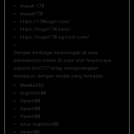
masuk 178
masuk178
https://178togel.com/
https://togel178.best/
https://togel178.sg-host.com/
Dengan berbagai keuntungan di atas,
bermain
slot online
di situs slot terpercaya
seperti Slot777 tetap menyenangkan
meskipun dengan modal yang terbatas.
Malaka555
togelslot88
Vipwin88
Vipwin88
Vipwin88
situs togelslot88
vipwin88