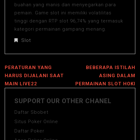
buahan yang manis dan menyegarkan para
pemain. Game slot ini memiliki volatilitas
tinggi dengan RTP slot 96,74% yang termasuk
kategori permainan gampang menang.
Slot
PERATURAN YANG
BEBERAPA ISTILAH
HARUS DIJALANI SAAT
ASING DALAM
MAIN LIVE22
PERMAINAN SLOT HOKI
SUPPORT OUR OTHER CHANEL
Daftar Sbobet
Situs Poker Online
Daftar Poker