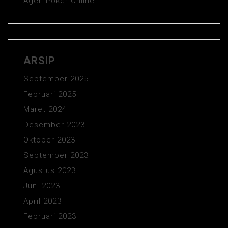
Agen Poker Online
ARSIP
September 2025
Februari 2025
Maret 2024
Desember 2023
Oktober 2023
September 2023
Agustus 2023
Juni 2023
April 2023
Februari 2023