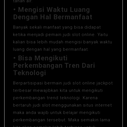
tanah air.
• Mengisi Waktu Luang
Dengan Hal Bermanfaat
Banyak sekali manfaat yang bisa didapat
ketika menjadi pemain judi slot online. Yaitu
kalian bisa lebih mudah mengisi banyak waktu
luang dengan hal yang bermanfaat.
• Bisa Mengikuti
Perkembangan Tren Dari
Teknologi
Berpartisipasi bermain judi slot online jackpot
terbesar mewajibkan kita untuk mengikuti
perkembangan trend teknologi. Karena
bertaruh judi slot menggunakan situs internet
maka anda wajib untuk belajar mengikuti
perkembangan tersebut. Maka semakin lama