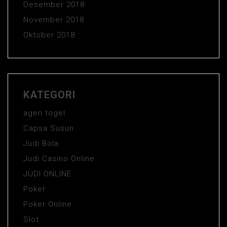
Desember 2018
November 2018
Oktober 2018
KATEGORI
agen togel
Capsa Susun
Judi Bola
Judi Casino Online
JUDI ONLINE
Poker
Poker Online
Slot