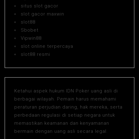
situs slot gacor
slot gacor maxwin
slot88
Sbobet
Vipwin88
slot online terpercaya
slot88 resmi
Ketahui aspek hukum
IDN Poker uang asli
di
berbagai wilayah. Pemain harus memahami
peraturan perjudian daring, hak mereka, serta
perbedaan regulasi di setiap negara untuk
memastikan keamanan dan kenyamanan
bermain dengan uang asli secara legal.