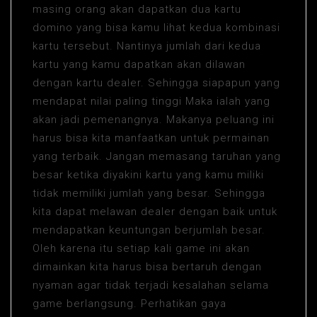
masing orang akan dapatkan dua kartu
domino yang bisa kamu lihat kedua kombinasi
kartu tersebut. Nantinya jumlah dari kedua
kartu yang kamu dapatkan akan dilawan
dengan kartu dealer. Sehingga siapapun yang
mendapat nilai paling tinggi Maka ialah yang
akan jadi pemenangnya. Makanya peluang ini
harus bisa kita manfaatkan untuk permainan
yang terbaik. Jangan memasang taruhan yang
besar ketika diyakini kartu yang kamu miliki
tidak memiliki jumlah yang besar. Sehingga
kita dapat melawan dealer dengan baik untuk
mendapatkan keuntungan berjumlah besar.
Oleh karena itu setiap kali game ini akan
dimainkan kita harus bisa bertaruh dengan
nyaman agar tidak terjadi kesalahan selama
game berlangsung. Perhatikan gaya