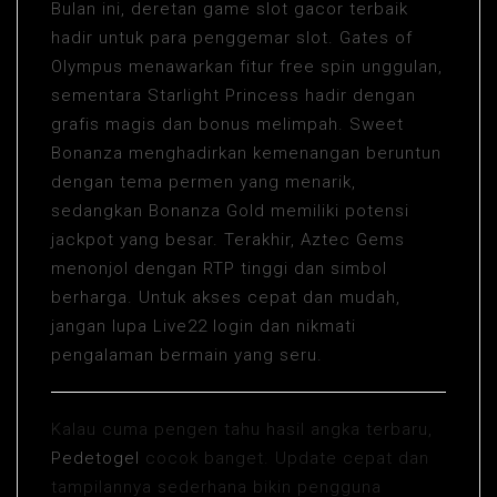
Bulan ini, deretan game slot gacor terbaik
hadir untuk para penggemar slot. Gates of
Olympus menawarkan fitur free spin unggulan,
sementara Starlight Princess hadir dengan
grafis magis dan bonus melimpah. Sweet
Bonanza menghadirkan kemenangan beruntun
dengan tema permen yang menarik,
sedangkan Bonanza Gold memiliki potensi
jackpot yang besar. Terakhir, Aztec Gems
menonjol dengan RTP tinggi dan simbol
berharga. Untuk akses cepat dan mudah,
jangan lupa
Live22 login
dan nikmati
pengalaman bermain yang seru.
Kalau cuma pengen tahu hasil angka terbaru,
Pedetogel
cocok banget. Update cepat dan
tampilannya sederhana bikin pengguna