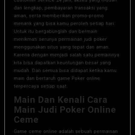
customer service 24 jam, akses yang mudah
dan lengkap, pembayaran transaksi yang
aman, serta memberikan promo-promo
menarik yang bisa kamu peroleh setiap hari.
Untuk itu bergabunglah dan bermain
menikmati serunya permainan judi poker
menggunakan situs yang tepat dan aman.
Karena dengan menjadi salah satu pemainnya
kita bisa dapatkan keuntungan besar yang
mudah. Dan semua bisa didapat ketika kamu
main dan bertaruh game Poker online
terpercaya setiap saat.
Main Dan Kenali Cara
Main Judi Poker Online
Ceme
Game ceme online adalah sebuah permainan