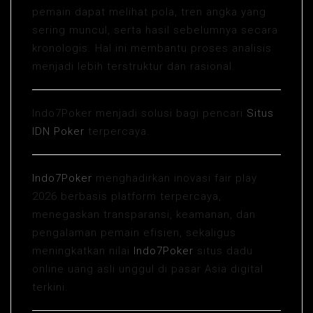
pemain dapat melihat pola, tren angka yang
sering muncul, serta hasil sebelumnya secara
kronologis. Hal ini membantu proses analisis
menjadi lebih terstruktur dan rasional.
Indo7Poker menjadi solusi bagi pencari
Situs
IDN Poker
terpercaya.
Indo7Poker
menghadirkan inovasi fair play
2026 berbasis platform terpercaya,
menegaskan transparansi, keamanan, dan
pengalaman pemain efisien, sekaligus
meningkatkan nilai
Indo7Poker
situs dadu
online uang asli unggul di pasar Asia digital
terkini.