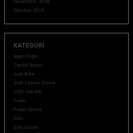
November 2018
Oktober 2018
KATEGORI
agen togel
Capsa Susun
Judi Bola
Judi Casino Online
JUDI ONLINE
Poker
Poker Online
Slot
Slot Online