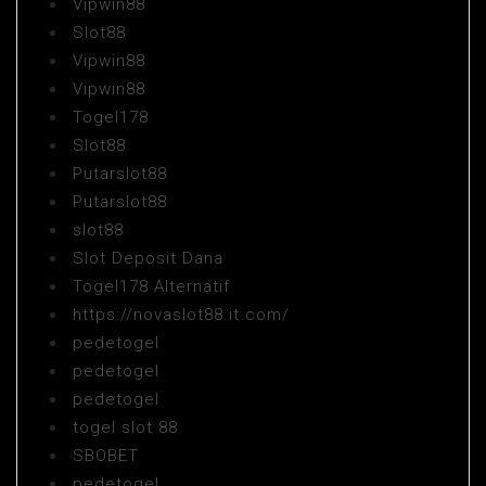
Vipwin88
Slot88
Vipwin88
Vipwin88
Togel178
Slot88
Putarslot88
Putarslot88
slot88
Slot Deposit Dana
Togel178 Alternatif
https://novaslot88.it.com/
pedetogel
pedetogel
pedetogel
togel slot 88
SBOBET
pedetogel