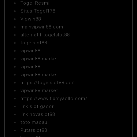
Togel Resmi
Situs Togel178
Vipwin88
mainvipwin88.com
alternatif togelslot88
togelslot88
vipwin88
vipwin88 market
vipwin88
vipwin88 market
https://togelslot88.cc/
vipwin88 market
https://www.fixmyacllc.com/
link slot gacor
link novaslot88
toto macau
Putarslot88