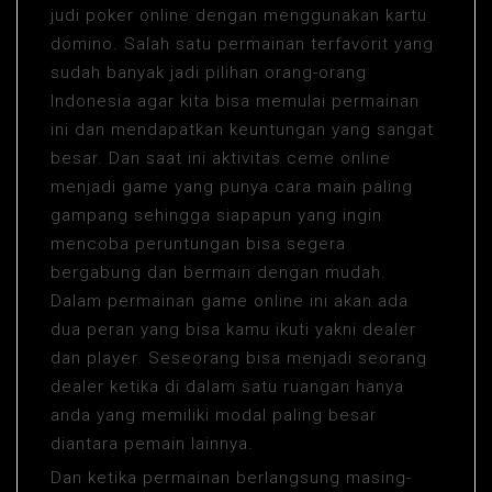
judi poker online dengan menggunakan kartu
domino. Salah satu permainan terfavorit yang
sudah banyak jadi pilihan orang-orang
Indonesia agar kita bisa memulai permainan
ini dan mendapatkan keuntungan yang sangat
besar. Dan saat ini aktivitas ceme online
menjadi game yang punya cara main paling
gampang sehingga siapapun yang ingin
mencoba peruntungan bisa segera
bergabung dan bermain dengan mudah.
Dalam permainan game online ini akan ada
dua peran yang bisa kamu ikuti yakni dealer
dan player. Seseorang bisa menjadi seorang
dealer ketika di dalam satu ruangan hanya
anda yang memiliki modal paling besar
diantara pemain lainnya.
Dan ketika permainan berlangsung masing-