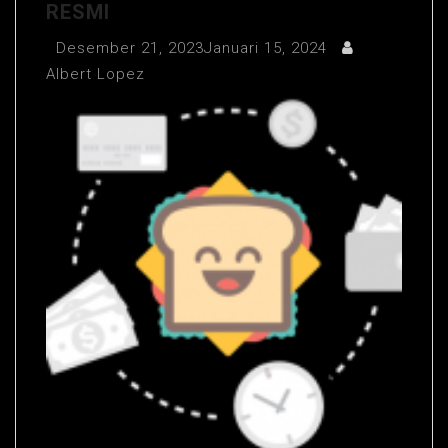
RESMI
Desember 21, 2023
Januari 15, 2024
Albert Lopez