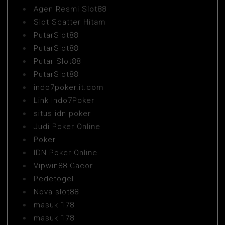
Agen Resmi Slot88
Slot Scatter Hitam
PutarSlot88
PutarSlot88
Putar Slot88
PutarSlot88
indo7poker.it.com
Link Indo7Poker
situs idn poker
Judi Poker Online
Poker
IDN Poker Online
Vipwin88 Gacor
Pedetogel
Nova slot88
masuk 178
masuk 178