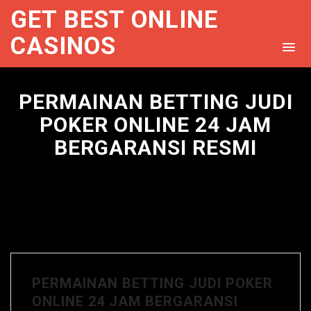
GET BEST ONLINE
CASINOS
PERMAINAN BETTING JUDI
POKER ONLINE 24 JAM
BERGARANSI RESMI
PERMAINAN BETTING JUDI POKER
ONLINE 24 JAM BERGARANSI